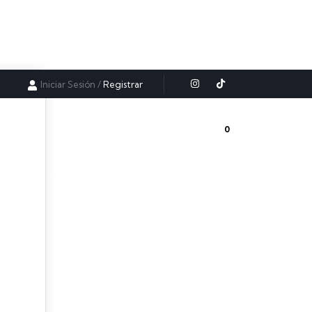
Iniciar Sesión
/
Registrar
0
ursos
Videos gratis