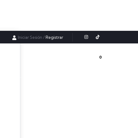
Iniciar Sesión
/
Registrar
0
ursos
Videos gratis